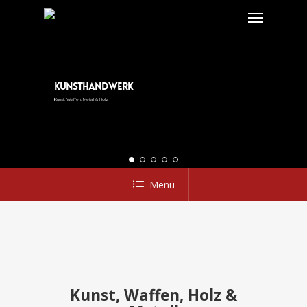
Skip
Menu
to
main
content
Kunsthandwerk
Kunst, Waffen, Metall & Holz
Menu
Kunst, Waffen, Holz &